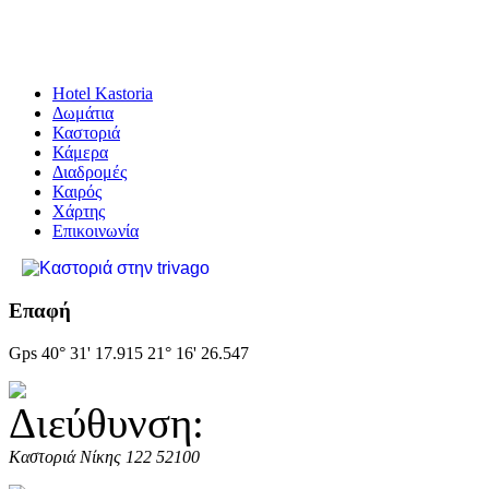
Hotel Kastoria
Δωμάτια
Καστοριά
Κάμερα
Διαδρομές
Καιρός
Χάρτης
Επικοινωνία
Επαφή
Gps 40° 31' 17.915 21° 16' 26.547
Καστοριά
Νίκης 122
52100